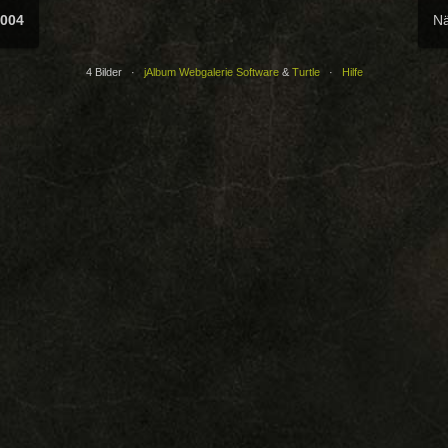
2004
Nä
4 Bilder ·
jAlbum Webgalerie Software
&
Turtle
·
Hilfe